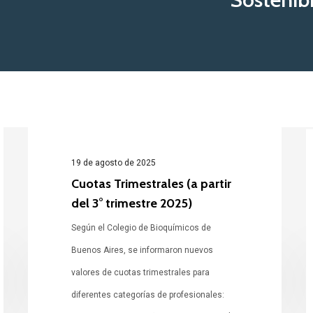
19 de agosto de 2025
Cuotas Trimestrales (a partir
del 3° trimestre 2025)
Según el Colegio de Bioquímicos de
Cuotas
D
Buenos Aires, se informaron nuevos
Trimestrales
S
valores de cuotas trimestrales para
(a
L
diferentes categorías de profesionales:
partir