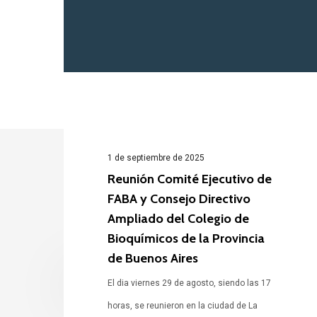
1 de septiembre de 2025
Reunión Comité Ejecutivo de
FABA y Consejo Directivo
Otras noticias
Ampliado del Colegio de
Bioquímicos de la Provincia
Reunión
de Buenos Aires
Comité
El dia viernes 29 de agosto, siendo las 17
Ejecutivo
horas, se reunieron en la ciudad de La
de