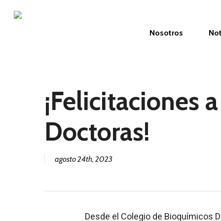
Skip
to
Nosotros
Not
main
content
¡Felicitaciones 
Doctoras!
agosto 24th, 2023
Desde el Colegio de Bioquímicos D