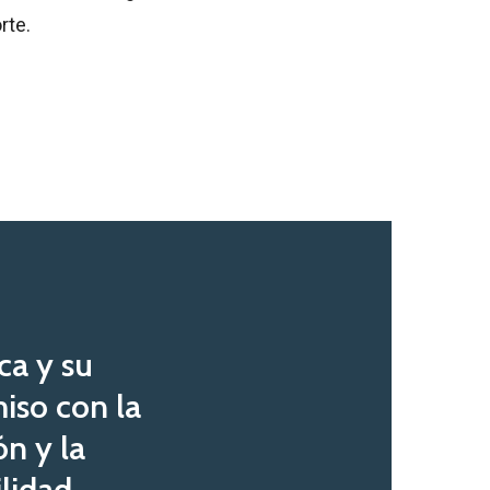
rte.
ca y su
so con la
n y la
lidad